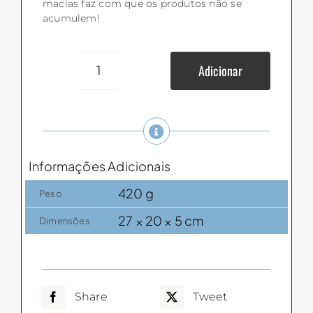
macias faz com que os produtos não se
acumulem!
Adicionar
Conjunto
Makeup
(3pcs)
quantidade
Informações Adicionais
420 g
Peso
27 × 20 × 5 cm
Dimensões
Share
Tweet