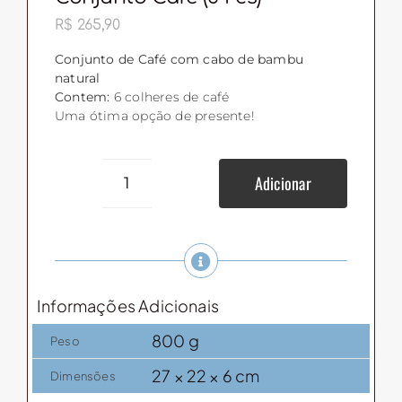
R$
265,90
Conjunto de Café com cabo de bambu
natural
Contem:
6 colheres de café
Uma ótima opção de presente!
Adicionar
Conjunto
Café
(6
pcs)
quantidade
Informações Adicionais
800 g
Peso
27 × 22 × 6 cm
Dimensões