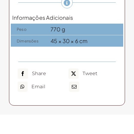
Prata
G
Informações Adicionais
quantidade
770 g
Peso
45 × 30 × 6 cm
Dimensões
Share
Tweet
Email