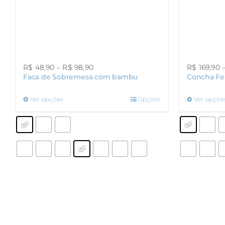
Faixa
R$
48,90
–
R$
98,90
R$
169,90
Faca de Sobremesa com bambu
Concha Fe
de
preço:
R$ 48,90
Este
Ver opções
Opções
Ver opçõe
através
produto
R$ 98,90
tem
várias
variantes.
As
opções
podem
ser
escolhidas
na
página