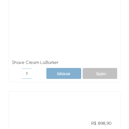
Shave Cream LaBarker
Adicionar
Opções
Shave
Cream
LaBarker
quantidade
R$
898,90