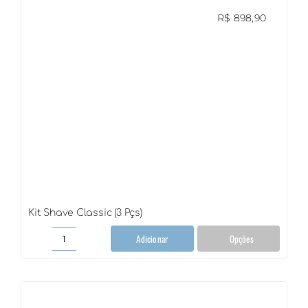
R$
898,90
Kit Shave Classic (3 Pçs)
Adicionar
Opções
Kit
Shave
Classic
(3
Pçs)