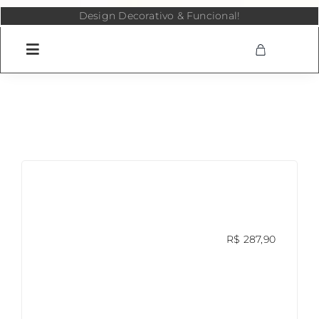
Skip
Design Decorativo & Funcional!
to
content
R$
287,90