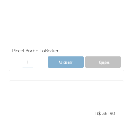
Pincel Barba LaBarker
Adicionar
Opções
Pincel
Barba
LaBarker
quantidade
R$
361,90