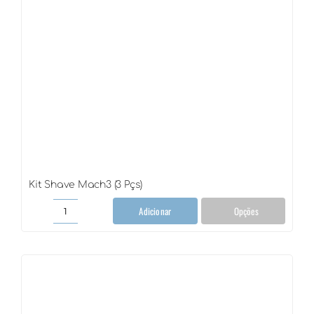
Kit Shave Mach3 (3 Pçs)
Adicionar
Opções
Kit
Shave
Mach3
(3
Pçs)
quantidade